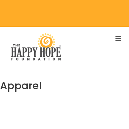
M
E
N
U
Apparel