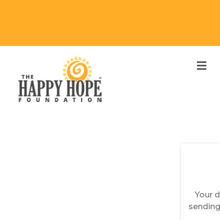
M
E
N
U